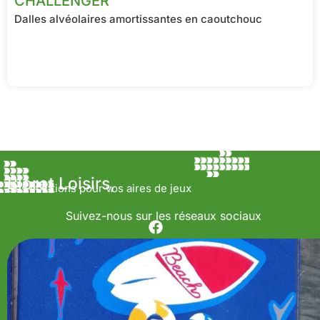
CHALLENGER
Dalles alvéolaires amortissantes en caoutchouc
Bioret Loisirs,
Des solutions pour vos aires de jeux
Suivez-nous sur les réseaux sociaux